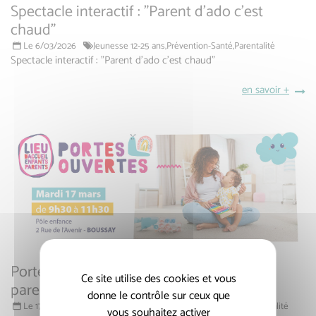
Spectacle interactif : "Parent d'ado c'est
chaud"
Le 6/03/2026
Jeunesse 12-25 ans,
Prévention-Santé,
Parentalité
Spectacle interactif : "Parent d'ado c'est chaud"
en savoir +
Portes ouvertes du Lieu d'accueil enfants
Ce site utilise des cookies et vous
parents
donne le contrôle sur ceux que
Le 17/03/2026
Parentalité,
Lieu accueil enfants-parents,
Parentalité
vous souhaitez activer