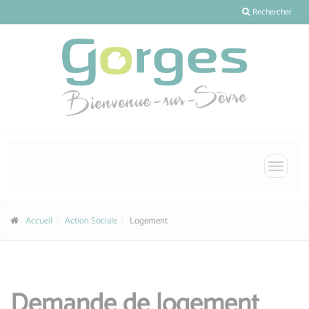
Panneau de gestion des cookies
Rechercher
Toggle
navigat
Accueil
Action Sociale
Logement
Demande de logement