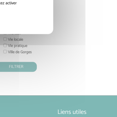
Action Sociale
ez activer
Economie & Emploi
Enfance & Jeunesse
Gorges
Sport, Culture & Loisirs
Travaux
Vie locale
Vie pratique
Ville de Gorges
Liens utiles