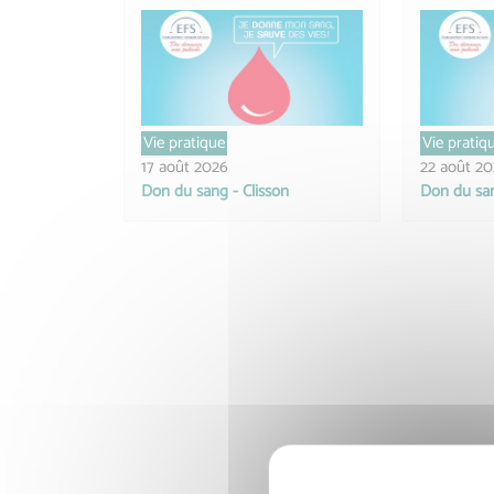
Vie pratique
Vie pratiq
17 août 2026
22 août 2
Don du sang - Clisson
Don du san