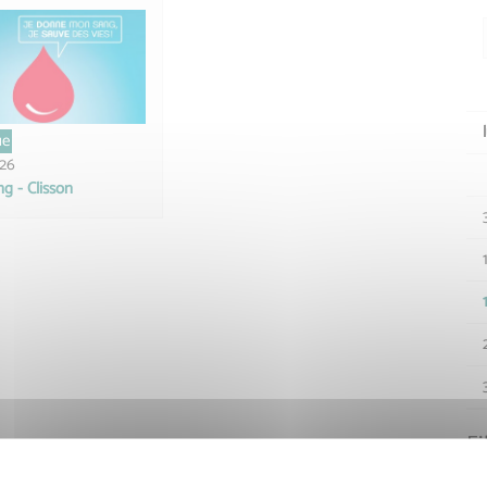
ue
026
g - Clisson
Fi