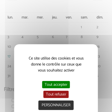
lun.
mar.
mer.
jeu.
ven.
sam.
dim.
1
2
3
4
5
6
7
8
9
10
11
12
13
14
15
16
17
18
19
20
21
22
23
Ce site utilise des cookies et vous
donne le contrôle sur ceux que
24
25
26
27
28
29
30
vous souhaitez activer
31
1
2
3
4
5
6
Tout accepter
Filtrer par thématique
Tout refuser
Action Sociale
PERSONNALISER
Economie & Emploi