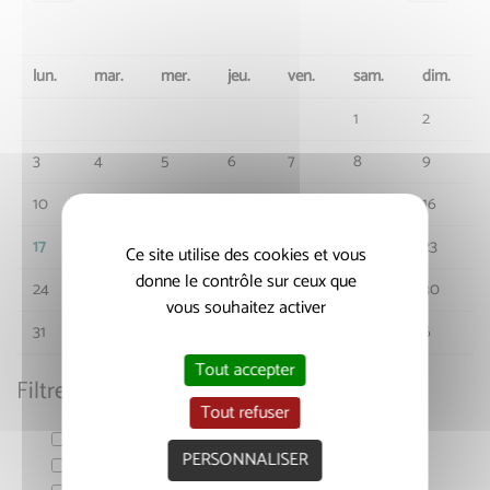
lun.
mar.
mer.
jeu.
ven.
sam.
dim.
1
2
3
4
5
6
7
8
9
10
11
12
13
14
15
16
17
18
19
20
21
22
23
Ce site utilise des cookies et vous
donne le contrôle sur ceux que
24
25
26
27
28
29
30
vous souhaitez activer
31
1
2
3
4
5
6
Tout accepter
Filtrer par thématique
Tout refuser
Action Sociale
PERSONNALISER
Economie & Emploi