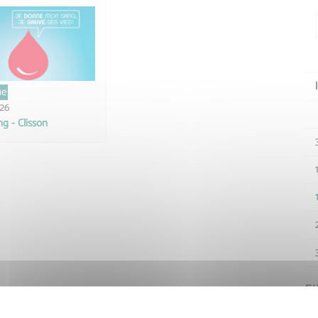
ue
026
g - Clisson
Fi