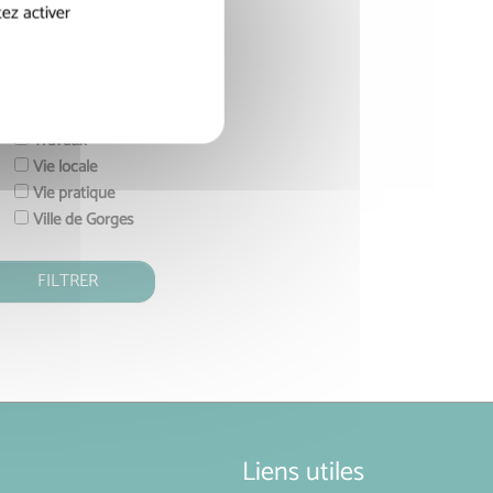
Action Sociale
ez activer
Economie & Emploi
Enfance & Jeunesse
Gorges
Sport, Culture & Loisirs
Travaux
Vie locale
Vie pratique
Ville de Gorges
Liens utiles