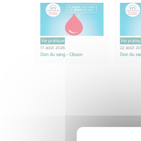
Vie pratique
Vie pratiq
17 août 2026
22 août 2
Don du sang - Clisson
Don du san